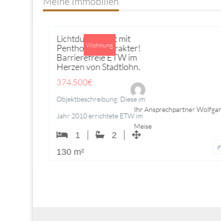
Meine Immobilien
Stadtlohn
20
Lichtdurchflutet mit
Wohnung
Penthouse Charakter!
Barrierefreie ETW im
Herzen von Stadtlohn.
374.500
€
Objek­tbeschrei­bung: Diese im
Wolfgang
Ihr Ansprechpartner Wolfgang
Jahr 2010 errichtete ETW im
Meise
Herzen von Stadt­lohn erstreckt
1
2
sich im Maisonette-Stil…
130 m²