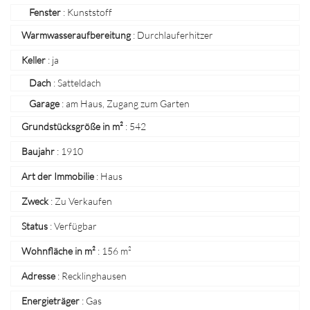
Fenster
: Kunststoff
Warmwasseraufbereitung
:
Durchlauferhitzer
Keller
:
ja
Dach
: Satteldach
Garage
: am Haus, Zugang zum Garten
Grundstücksgröße in m²
:
542
Baujahr
:
1910
Art der Immobilie
:
Haus
Zweck
:
Zu Verkaufen
Status
:
Verfügbar
Wohnfläche in m²
:
156 m²
Adresse
:
Recklinghausen
Energieträger
:
Gas