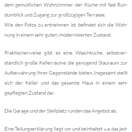
dem gemütlichen Wohnz­im­mer, der Küche mit fast Run­
dum­blick und Zugang zur großzügi­gen Terrasse.
Wie den Fotos zu ent­nehmen ist, befind­et sich die Woh­
nung in einem sehr guten, mod­ernisierten Zustand.
Prak­tis­cher­weise gibt es eine Waschküche, selb­stver­
ständlich große Keller­räume die genü­gend Stau­raum zur
Auf­be­wahrung Ihrer Gegen­stände bieten. Ins­ge­samt stellt
sich der Keller und das gesamte Haus in einem sehr
gepflegten Zus­tand dar.
Die Garage und der Stellplatz run­den das Ange­bot ab.
Eine Teilungserk­lärung liegt vor und bein­hal­tet u.a. das jed­