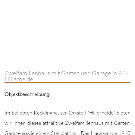
Zweifamilienhaus mit Garten und Garage in RE-
Hillerheide.
Objek­tbeschrei­bung:
Im beliebten Reck­linghäuser Ort­steil “Hiller­hei­de” bieten
wir Ihnen dieses attrak­tive Zweifam­i­lien­haus mit Garten,
Garage sowie einem Stellplatz an . Das Haus wurde 1910