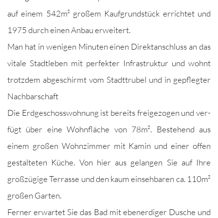
auf einem 542m² großem Kauf­grund­stück errichtet und
1975 durch einen Anbau erweitert.
Man hat in weni­gen Minuten einen Direk­tan­schluss an das
vitale Stadtleben mit per­fek­ter Infra­struk­tur und wohnt
trotz­dem abgeschirmt vom Stadt­trubel und in gepflegter
Nachbarschaft
Die Erdgeschoss­woh­nung ist bere­its freige­zo­gen und ver­
fügt über eine Wohn­fläche von 78m². Beste­hend aus
einem großen Wohnz­im­mer mit Kamin und ein­er offen
gestal­teten Küche. Von hier aus gelan­gen Sie auf Ihre
großzügige Ter­rasse und den kaum ein­se­hbaren ca. 110m²
großen Garten.
Fern­er erwartet Sie das Bad mit eben­erdi­ger Dusche und