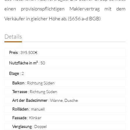
einen pro­vi­sion­spflichti­gen Mak­lerver­trag mit dem
Verkäufer in gle­ich­er Höhe ab. (§656 a‑d BGB)
Details
Preis
:
395.500
€
Nutzfläche in m²
:
50
Etage
:
2
Balkon
: Richtung Süden
Terrasse
: Richtung Süden
Art der Badezimmer
: Wanne, Dusche
Rollläden
: manuell
Fassade
: Klinker
Verglasung
: Doppel