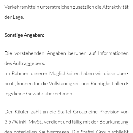
Verkehrsmit­teln unter­stre­ichen zusät­zlich die Attrak­tiv­ität
der Lage.
Son­stige Angaben:
Die vorste­hen­den Angaben beruhen auf Infor­ma­tio­nen
des Auftraggebers.
Im Rah­men unser­er Möglichkeit­en haben wir diese über­
prüft, kön­nen für die Voll­ständigkeit und Richtigkeit allerd­
ings keine Gewähr übernehmen.
Der Käufer zahlt an die Staffel Group eine Pro­vi­sion von
3,57% inkl. MwSt., ver­di­ent und fäl­lig mit der Beurkun­dung
des notariellen Kaufver­trages. Die Staffel Group schließt