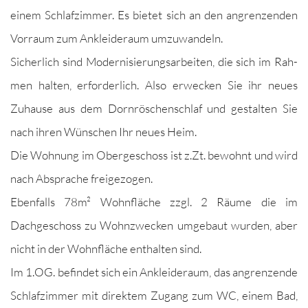
einem Schlafz­im­mer. Es bietet sich an den angren­zen­den
Vor­raum zum Anklei­der­aum umzuwandeln.
Sicher­lich sind Mod­ernisierungsar­beit­en, die sich im Rah­
men hal­ten, erforder­lich. Also erweck­en Sie ihr neues
Zuhause aus dem Dorn­röschen­schlaf und gestal­ten Sie
nach ihren Wün­schen Ihr neues Heim.
Die Woh­nung im Obergeschoss ist z.Zt. bewohnt und wird
nach Absprache freigezogen.
Eben­falls 78m² Wohn­fläche zzgl. 2 Räume die im
Dachgeschoss zu Wohnzweck­en umge­baut wur­den, aber
nicht in der Wohn­fläche enthal­ten sind.
Im 1.OG. befind­et sich ein Anklei­der­aum, das angren­zende
Schlafz­im­mer mit direk­tem Zugang zum WC, einem Bad,