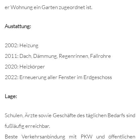
er Woh­nung ein Garten zuge­ord­net ist.
Aus­tat­tung:
2002: Heizung
2011: Dach, Däm­mung, Regen­rin­nen, Fallrohre
2020: Heizkörper
2022: Erneuerung aller Fen­ster im Erdgeschoss
Lage:
Schulen, Ärzte sowie Geschäfte des täglichen Bedarfs sind
fußläu­fig erreichbar.
Beste Verkehrsan­bindung mit PKW und öffentlichen