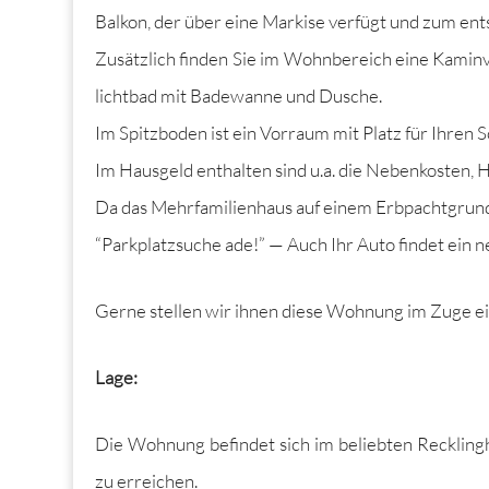
Balkon, der über eine Markise ver­fügt und zum ents
Zusät­zlich find­en Sie im Wohn­bere­ich eine Kam­in
licht­bad mit Bade­wanne und Dusche.
Im Spitz­bo­den ist ein Vor­raum mit Platz für Ihren
Im Haus­geld enthal­ten sind u.a. die Nebenkosten, H
Da das Mehrfam­i­lien­haus auf einem Erb­pacht­grund­
“Park­platz­suche ade!” — Auch Ihr Auto find­et ein n
Gerne stellen wir ihnen diese Woh­nung im Zuge ein­
Lage:
Die Woh­nung befind­et sich im beliebten Reck­lingh
zu erreichen.