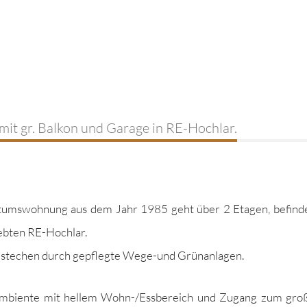
it gr. Balkon und Garage in RE-Hochlar.
­tumswoh­nung aus dem Jahr 1985 geht über 2 Eta­gen, befind­e
iebten RE-Hochlar.
bestechen durch gepflegte Wege-und Grünanlagen.
am­bi­ente mit hellem Wohn-/Ess­bere­ich und Zugang zum gro