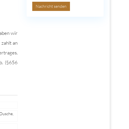
Nachricht senden
haben wir
 zahlt an
er­trages.
ab. (§656
 Dusche,