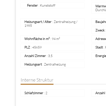
Fenster
: Kunststoff
Warmwa
Durchl
Heizungsart / Alter
:
Zentralheizung /
Baujah
1985
Zweck
Wohnfläche in m²
:
94 m²
Adress
PLZ
:
45659
Stadt
:
Anzahl Zimmer
:
3,5
Energi
Heizungsart
:
Zentralheizung
Interne Struktur
Schlafzimmer
:
2
Anzahl