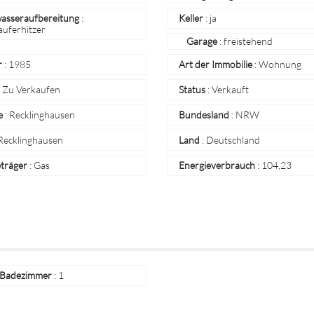
sseraufbereitung
:
Keller
:
ja
auferhitzer
Garage
: freistehend
r
:
1985
Art der Immobilie
:
Wohnung
:
Zu Verkaufen
Status
:
Verkauft
e
:
Recklinghausen
Bundesland
:
NRW
Recklinghausen
Land
:
Deutschland
eträger
:
Gas
Energieverbrauch
:
104,23
 Badezimmer
:
1