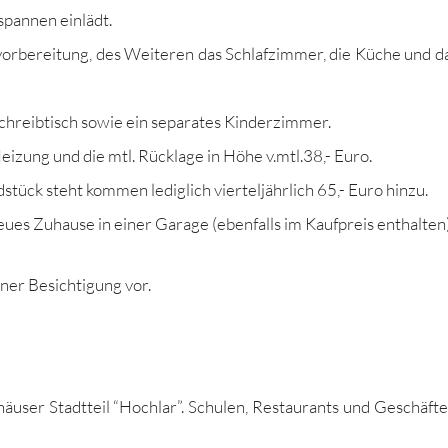
pan­nen einlädt.
­vor­bere­itung, des Weit­eren das Schlafz­im­mer, die Küche und d
 Schreibtisch sowie ein sep­a­rates Kinderzimmer.
eizung und die mtl. Rück­lage in Höhe v.mtl.38,- Euro.
stück ste­ht kom­men lediglich vierteljährlich 65,- Euro hinzu.
eues Zuhause in ein­er Garage (eben­falls im Kauf­preis enthalten)
er Besich­ti­gung vor.
äuser Stadt­teil “Hochlar”. Schulen, Restau­rants und Geschäfte