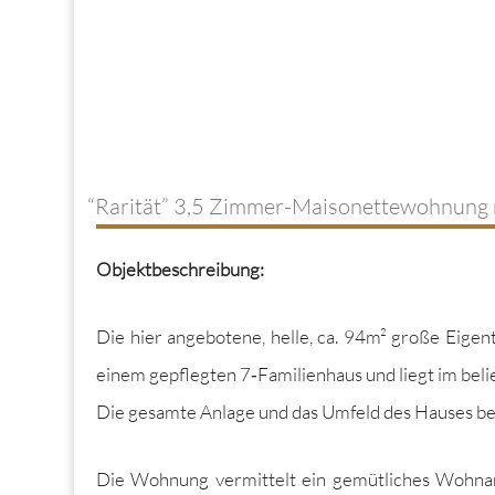
“
Rarität” 3,5 Zimmer-Maisonettewohnung m
Objek­tbeschrei­bung:
Die hier ange­botene, helle, ca. 94m² große Eigen
einem gepflegten 7‑Familienhaus und liegt im bel
Die gesamte Anlage und das Umfeld des Haus­es 
Die Woh­nung ver­mit­telt ein gemütlich­es Wohn