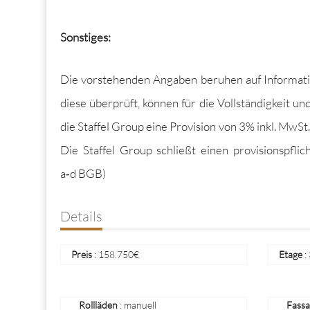
Son­stiges:
Die vorste­hen­den Angaben beruhen auf Infor­ma­ti
diese über­prüft, kön­nen für die Voll­ständigkeit 
die Staffel Group eine Pro­vi­sion von 3% inkl. MwSt.
Die Staffel Group schließt einen pro­vi­sion­spfli
a‑d BGB)
Details
Preis
:
158.750
€
Etage
:
Rollläden
: manuell
Fass