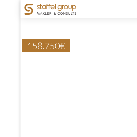
158.750
€