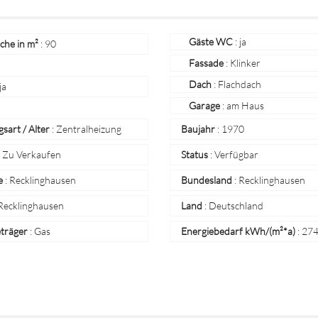
Gäste WC
: ja
che in m²
:
90
Fassade
: Klinker
Dach
: Flachdach
ja
Garage
: am Haus
sart / Alter
:
Zentralheizung
Baujahr
:
1970
:
Zu Verkaufen
Status
:
Verfügbar
e
:
Recklinghausen
Bundesland
:
Recklinghausen
Recklinghausen
Land
:
Deutschland
eträger
:
Gas
Energiebedarf kWh/(m²*a)
:
274