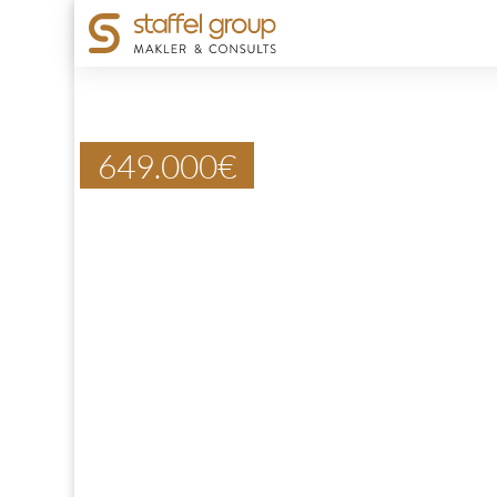
649.000
€