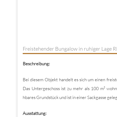
Freistehender Bungalow in ruhiger Lage 
Beschrei­bung:
Bei diesem Objekt han­delt es sich um einen freis­t
Das Untergeschoss ist zu mehr als 100 m² wohn­wir
hbares Grund­stück und ist in ein­er Sack­gasse gele
Ausstat­tung: