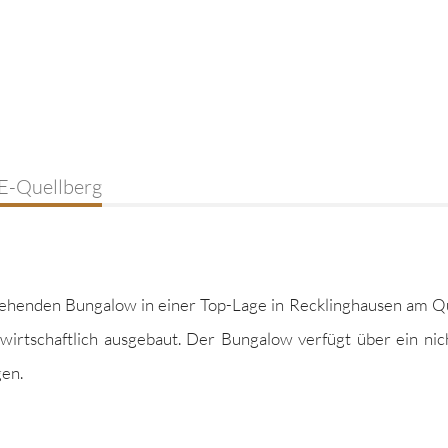
RE-Quellberg
e­hen­den Bun­ga­low in ein­er Top-Lage in Reck­ling­hausen am Qu
tschaftlich aus­ge­baut. Der Bun­ga­low ver­fügt über ein nich
gen.