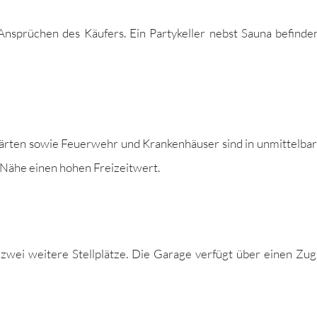
sprüchen des Käufers. Ein Par­tykeller neb­st Sauna befind­e
rten sowie Feuer­wehr und Kranken­häuser sind in unmit­tel­bar
r Nähe einen hohen Freizeitwert.
d zwei weit­ere Stellplätze. Die Garage ver­fügt über einen Z