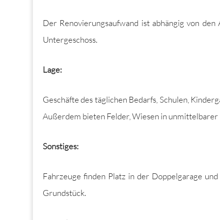
Der Ren­ovierungsaufwand ist abhängig von den An
Untergeschoss.
Lage:
Geschäfte des täglichen Bedarfs, Schulen, Kindergä
Außer­dem bieten Felder, Wiesen in unmit­tel­bar­e
Son­stiges:
Fahrzeuge find­en Platz in der Dop­pel­gar­age un
Grundstück.