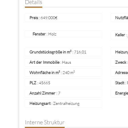
Details
Preis
:
649.000
€
Nutzflä
Fenster
: Holz
Keller
:
Grundstücksgröße in m²
:
716.01
Heizung
Art der Immobilie
:
Haus
Zweck
Wohnfläche in m²
:
240 m²
Adress
PLZ
:
45665
Stadt
:
Anzahl Zimmer
:
7
Energi
Heizungsart
:
Zentralheizung
Interne Struktur