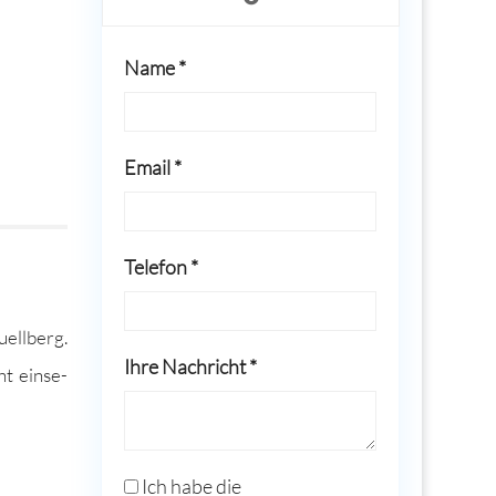
Name *
Email *
Telefon *
ell­berg.
Ihre Nachricht *
t ein­se­
Ich habe die